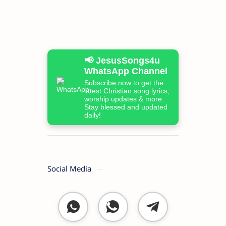
📢 JesusSongs4u
WhatsApp Channel
Subscribe now to get the
latest Christian song lyrics,
worship updates & more.
Stay blessed and updated
daily!
Social Media