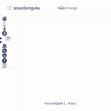
JesusSongs4u
Home
Gamt L - A to I