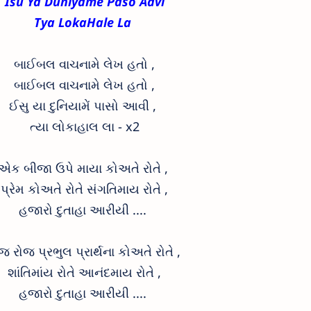
Isu Ya Duniyame Paso Aavi
Tya LokaHale La
બાઈબલ વાચનામે લેખ હતો ,
બાઈબલ વાચનામે લેખ હતો ,
ઈસુ યા દુનિયામેં પાસો આવી ,
ત્યા લોકાહાલ લા - x2
એક બીજા ઉપે માયા કોઅતે રોતે ,
પ્રેમ કોઅતે રોતે સંગતિમાય રોતે ,
હજારો દુતાહા આરીયી ....
જ રોજ પ્રભુલ પ્રાર્થના કોઅતે રોતે ,
શાંતિમાંય રોતે આનંદમાય રોતે ,
હજારો દુતાહા આરીયી ....