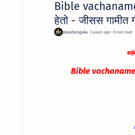
Bible vachaname 
हेतो - जीसस गामीत 
3 years ago
0
बाई
Bible vachaname 