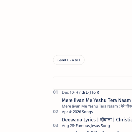
Mere Jivan Me Yeshu Tera Naam ( मे
Deewana Lyrics | दीवाना | Chris