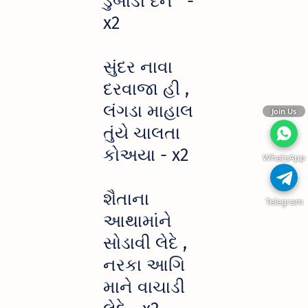
ડુબાડી દેને -
x2
સુંદર નાવા
દરવાજા હી ,
લંગડા માહાલ
Join Us
તુંયે ચાલતા
કોઅયા - x2
WhatsApp
શૈતાના
Telegram
આથામાંને
સોડાવી લેદે ,
નરકા આગિ
માને વાચાડી