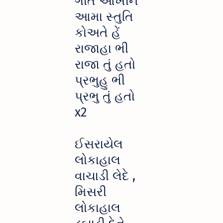
ગીત આખીને
આમા સ્તુતિ
કોઅતે હેં
રાજાહા ભી
રાજા તું હતો
પ્રભુહુ ભી
પ્રભુ તું હતો
x2
ઈસરાયેલ
લોકાહાલ
વાચાડી લેદે ,
મિસરી
લોકાહાલ