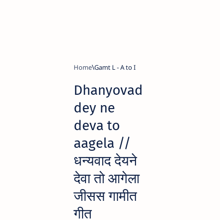
Home
Gamt L - A to I
Dhanyovad
dey ne
deva to
aagela //
धन्यवाद देयने
देवा तो आगेला
जीसस गामीत
गीत