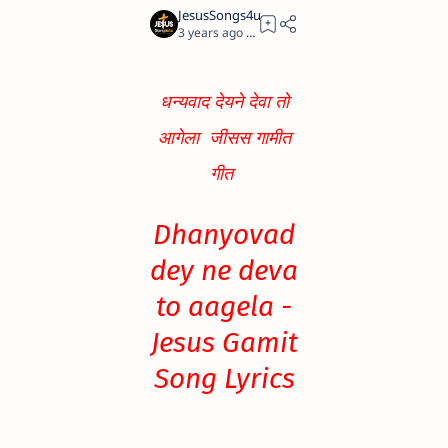
3 years ago
0
धन्यवाद देयने देवा तो
आगेला जीसस गामीत
गीत
Dhanyovad
dey ne deva
to aagela -
Jesus Gamit
Song Lyrics