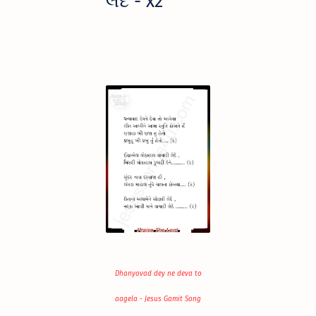
લેદે - x2
Dhanyovad dey ne deva to
aagela - Jesus Gamit Song