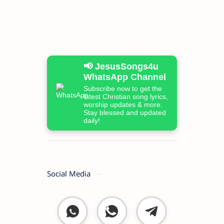
📢 JesusSongs4u
WhatsApp Channel
Subscribe now to get the
latest Christian song lyrics,
worship updates & more.
Stay blessed and updated
daily!
Social Media