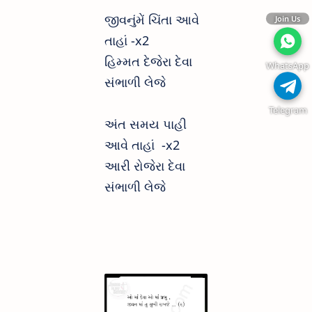
જીવનુંમેં ચિંતા આવે
Join Us
તાહાં -x2
હિમ્મત દેજેરા દેવા
WhatsApp
સંભાળી લેજે
Telegram
અંત સમય પાહી
આવે તાહાં -x2
આરી રોજેરા દેવા
સંભાળી લેજે