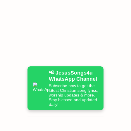
📢 JesusSongs4u
WhatsApp Channel
Subscribe now to get the
latest Christian song lyrics,
worship updates & more.
Stay blessed and updated
daily!