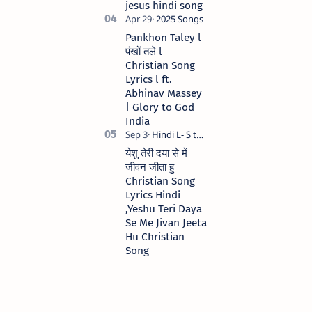
jesus hindi song
Pankhon Taley l
पंखों तले l
Christian Song
Lyrics l ft.
Abhinav Massey
| Glory to God
India
येशु तेरी दया से में
जीवन जीता हु
Christian Song
Lyrics Hindi
,Yeshu Teri Daya
Se Me Jivan Jeeta
Hu Christian
Song