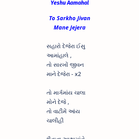
Yeshu Aamahal
To Sarkho Jivan
Mane Jejera
સહારો દેજેરા ઈસુ
આમાંહાલે ,
તો સારખોં જીવન
માને દેજેરા - x2
તો માર્ગમાંય ચાલા
મોને દેજે ,
તો વાટીમેં આંય
ચાલીહી
શૈતાના આથામાંને