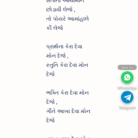
છોડાવી લેજે ,
તો પોયરે આમાંહાલે
કી લેજે
પ્રાર્થના કેરા દેવા
મોન દેજે ,
સ્તુતિ કેરા દેવા મોન
Join Us
દેજે
WhatsApp
ભક્તિ કેરા દેવા મોન
દેજે ,
Telegram
ગીતે આખા દેવા મોન
દેજે