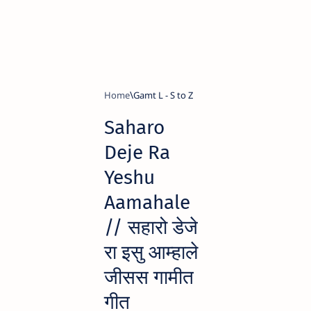
Home
Gamt L - S to Z
Saharo
Deje Ra
Yeshu
Aamahale
// सहारो डेजे
रा इसु आम्हाले
जीसस गामीत
गीत