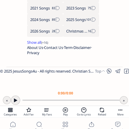
2021 Songs
2023 Songs
2024 Songs
2025 Songs
2026 Songs
Christmas Songs
About Us
Contact Us
Term
Disclaimer
Privacy
© 2025 JesusSongs4u - All rights reserved. Christian Songs | Bible-based Lyrics | Worship Music.
Worship Songs
Label
Christmas Songs
Label
English Songs
Label
0:00
/
0:00
Year Wise Songs
▶
«
»
2025 Songs
2024 Songs
Categories
Add Fav
My Favs
Play
Go to Lyrics
Reload
More
2023 Songs
Share Link
2022 Songs