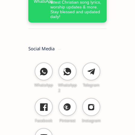
latest Christian song lyrics,
worship updates & more.
Stay blessed and updated
daily!
Social Media
WhatsApp
WhatsApp
Telegram
2
Facebook
Pinterest
Instagram