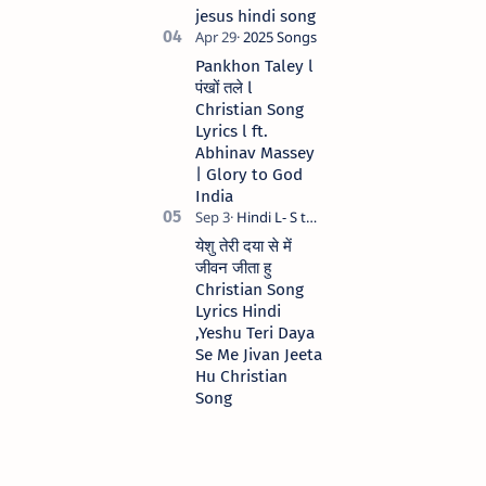
jesus hindi song
Pankhon Taley l
पंखों तले l
Christian Song
Lyrics l ft.
Abhinav Massey
| Glory to God
India
येशु तेरी दया से में
जीवन जीता हु
Christian Song
Lyrics Hindi
,Yeshu Teri Daya
Se Me Jivan Jeeta
Hu Christian
Song