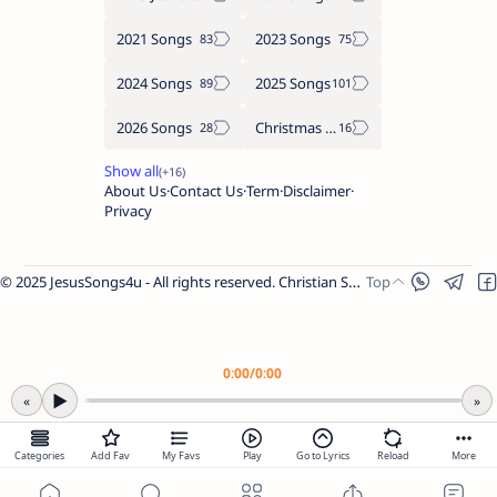
2021 Songs
2023 Songs
2024 Songs
2025 Songs
2026 Songs
Christmas Songs
About Us
Contact Us
Term
Disclaimer
Privacy
© 2025 JesusSongs4u - All rights reserved. Christian Songs | Bible-based Lyrics | Worship Music.
Worship Songs
Label
Christmas Songs
Label
English Songs
Label
0:00
/
0:00
Year Wise Songs
▶
«
»
2025 Songs
2024 Songs
Categories
Add Fav
My Favs
Play
Go to Lyrics
Reload
More
2023 Songs
Share Link
2022 Songs