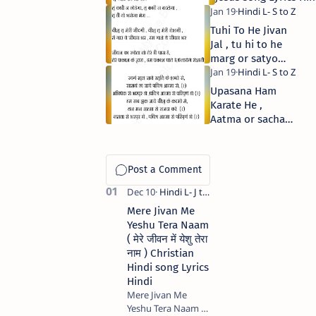
// तू प्यार का सागर ,सागर
दया का तू हे जीसस सॉन्ग
Tuhi To He Jivan
लिरिक्स
Jal , tu hi to he
marg or satyo
Jesus song Lyrics
Hindi // तुहि तो हे
Upasana Ham
जीवन जल जीसस
Karate He ,
सॉन्ग लिरिक्स हिंदी
Aatma or sachayi
se Jesus song
Lyrics Hindi //
उपासना हम करते हे ,
आत्मा और सच्चाई से
जीसस सॉन्ग लिरिक्स
Mere Jivan Me
Yeshu Tera Naam
( मेरे जीवन में येशु तेरा
नाम ) Christian
Hindi song Lyrics
Hindi
Mere Jivan Me
Yeshu Tera Naam (