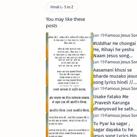
You may like these
posts
#Uddhar He chongai
He, Rihayi he yeshu
Naam Jesus song
Lyrics Hindi // उद्धार हे
चंगाई , रिहाई हे येशु नाम
Aasamani khusi se
जीसस सॉन्ग लिरिक्स
bharde muzako jesu
song lyrics hindi //
आसमानी ख़ुशी से भर दे
मुझको जीसस सॉन्ग लिरिक्
Usake Fatako Me
,Pravesh Karunga
dhanyovad ke sath
Jesus song Lyrics //
उसके फटाको में प्रवेश करू
Tu Pyar ka sagar ,
धन्यवाद के साथ जीसस सॉन
sagar dayaka tu he
लिरिक्स
jesus song Lyrics Hin