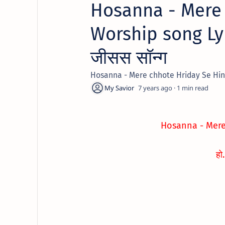
Hosanna - Mere 
Worship song Lyrics
जीसस सॉन्ग
Hosanna - Mere chhote Hriday Se Hind
7 years ago
1
Hosanna -
Mere
हो