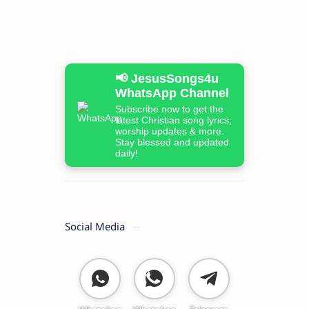
📢 JesusSongs4u
WhatsApp Channel
Subscribe now to get the
latest Christian song lyrics,
worship updates & more.
Stay blessed and updated
daily!
Social Media