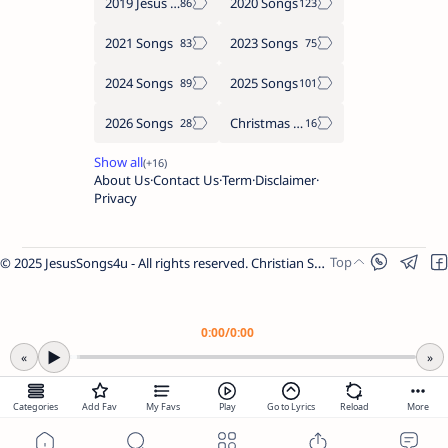
2019 Jesus songs
2020 Songs
2021 Songs
2023 Songs
2024 Songs
2025 Songs
2026 Songs
Christmas Songs
About Us
Contact Us
Term
Disclaimer
Privacy
© 2025 JesusSongs4u - All rights reserved. Christian Songs | Bible-based Lyrics | Worship Music.
Worship Songs
Label
Christmas Songs
Label
English Songs
Label
0:00
/
0:00
Year Wise Songs
▶
«
»
2025 Songs
2024 Songs
Categories
Add Fav
My Favs
Play
Go to Lyrics
Reload
More
2023 Songs
2022 Songs
Share Link