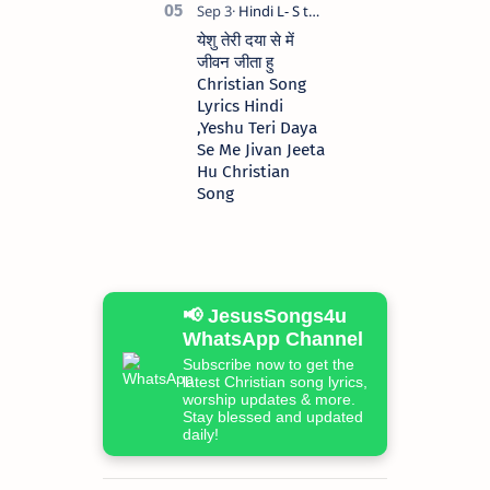
येशु तेरी दया से में
जीवन जीता हु
Christian Song
Lyrics Hindi
,Yeshu Teri Daya
Se Me Jivan Jeeta
Hu Christian
Song
📢 JesusSongs4u
WhatsApp Channel
Subscribe now to get the
latest Christian song lyrics,
worship updates & more.
Stay blessed and updated
daily!