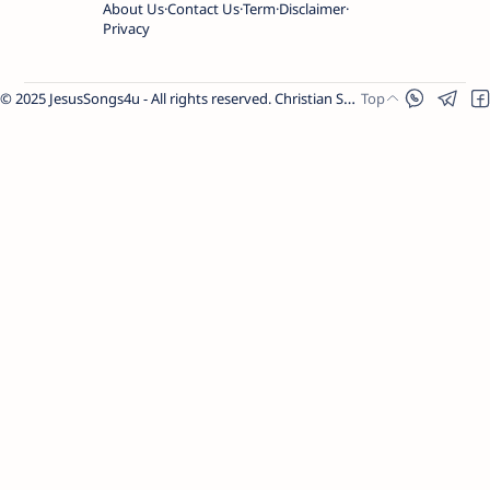
About Us
Contact Us
Term
Disclaimer
Privacy
© 2025 JesusSongs4u - All rights reserved. Christian Songs | Bible-based Lyrics | Worship Music.
Share Link