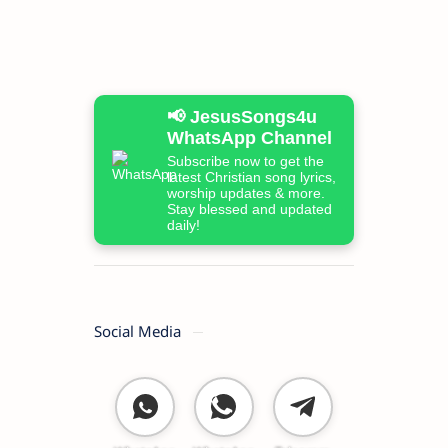
📢 JesusSongs4u
WhatsApp Channel
Subscribe now to get the
latest Christian song lyrics,
worship updates & more.
Stay blessed and updated
daily!
Social Media