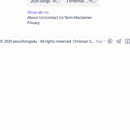
2026 Songs
Christmas Songs
About Us
Contact Us
Term
Disclaimer
Privacy
© 2025 JesusSongs4u - All rights reserved. Christian Songs | Bible-based Lyrics | Worship Music.
Share Link