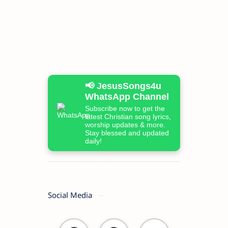
📢 JesusSongs4u
WhatsApp Channel
Subscribe now to get the
latest Christian song lyrics,
worship updates & more.
Stay blessed and updated
daily!
Social Media