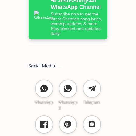
📢 JesusSongs4u
WhatsApp Channel
Subscribe now to get the
latest Christian song lyrics,
worship updates & more.
Stay blessed and updated
daily!
Social Media
WhatsApp
WhatsApp
Telegram
2