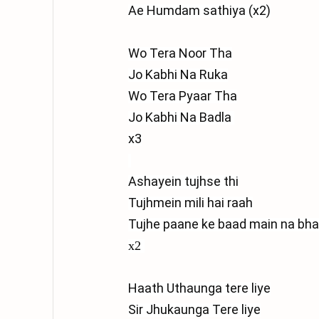
Ae Humdam sathiya (x2)

Wo Tera Noor Tha

Jo Kabhi Na Ruka

Wo Tera Pyaar Tha

Jo Kabhi Na Badla 
x3

Ashayein tujhse thi

Tujhmein mili hai raah

Tujhe paane ke baad main na bha
x2
Haath Uthaunga tere liye

Sir Jhukaunga Tere liye