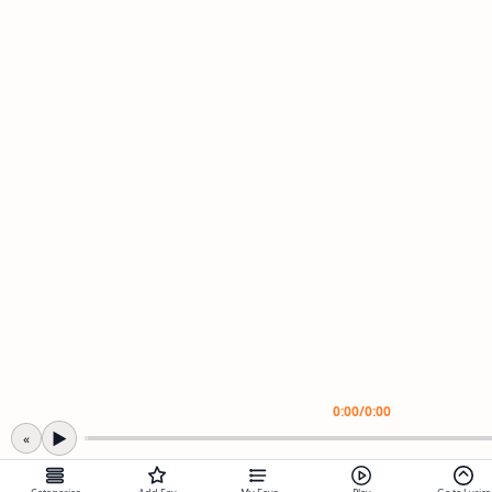
Worship Songs
Label
Christmas Songs
Label
English Songs
Label
0:00
/
0:00
Year Wise Songs
▶
«
2025 Songs
2024 Songs