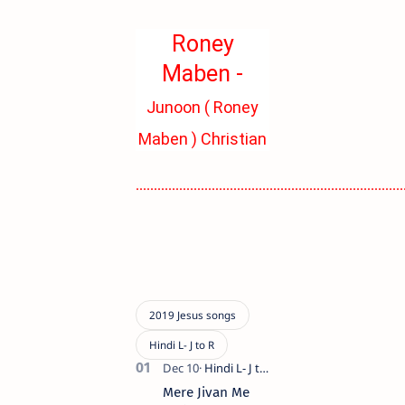
Roney
Maben -
Junoon Song
Junoon ( Roney
Maben ) Christian
Hindi Song Lyrics
..........................................................................
Mere Jivan Me