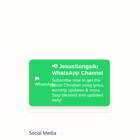
📢 JesusSongs4u
WhatsApp Channel
Subscribe now to get the
latest Christian song lyrics,
worship updates & more.
Stay blessed and updated
daily!
Social Media