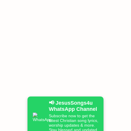
📢 JesusSongs4u
WhatsApp Channel
Subscribe now to get the
latest Christian song lyrics,
worship updates & more.
Stay blessed and updated