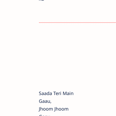
..........................................................................
Saada Teri Main
Gaau,
Jhoom Jhoom