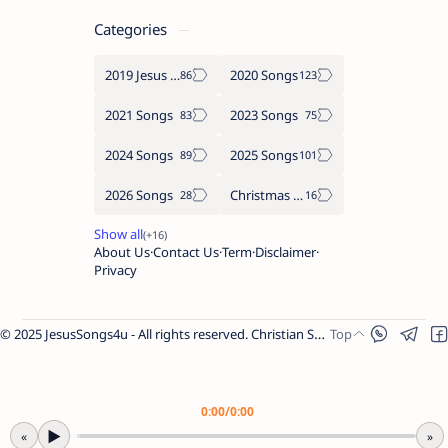
Categories
2019 Jesus songs
2020 Songs
2021 Songs
2023 Songs
2024 Songs
2025 Songs
2026 Songs
Christmas Songs
About Us
Contact Us
Term
Disclaimer
Privacy
© 2025 JesusSongs4u - All rights reserved. Christian Songs | Bible-based Lyrics | Worship Music.
Worship Songs
Label
Christmas Songs
Label
English Songs
Label
0:00
/
0:00
Year Wise Songs
▶
«
»
2025 Songs