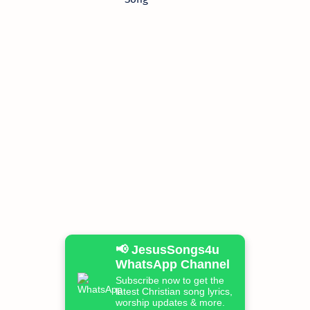
📢 JesusSongs4u
WhatsApp Channel
Subscribe now to get the
latest Christian song lyrics,
worship updates & more.