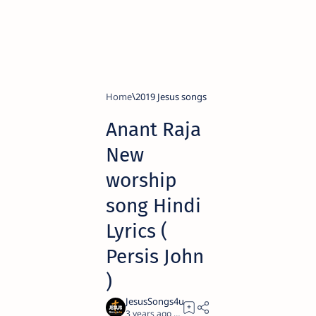
Home
2019 Jesus songs
Anant Raja
New
worship
song Hindi
Lyrics (
Persis John
)
3 years ago
1