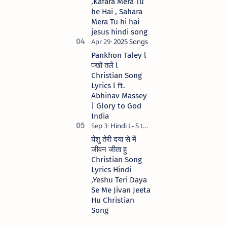
,Kafara Mera Tu
he Hai , Sahara
Mera Tu hi hai
jesus hindi song
Pankhon Taley l
पंखों तले l
Christian Song
Lyrics l ft.
Abhinav Massey
| Glory to God
India
येशु तेरी दया से में
जीवन जीता हु
Christian Song
Lyrics Hindi
,Yeshu Teri Daya
Se Me Jivan Jeeta
Hu Christian
Song