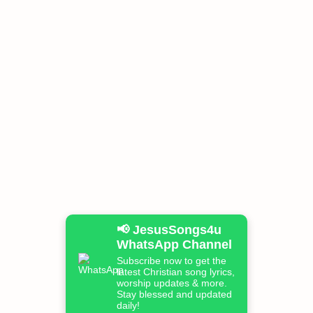
📢 JesusSongs4u
WhatsApp Channel
Subscribe now to get the
latest Christian song lyrics,
worship updates & more.
Stay blessed and updated
daily!