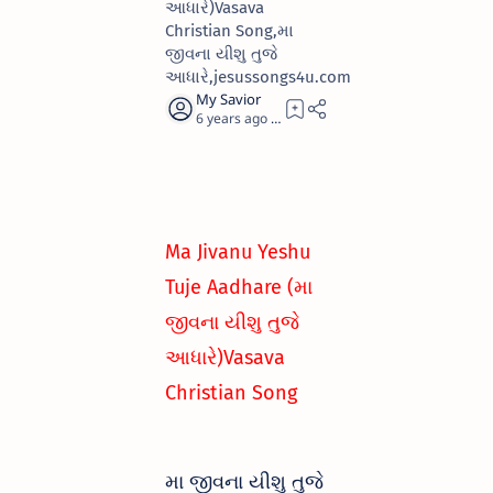
આધારે)Vasava
Christian Song,મા
જીવના યીશુ તુજે
આધારે,jesussongs4u.com
6 years ago
0
Ma Jivanu Yeshu
Tuje Aadhare (મા
જીવના યીશુ તુજે
આધારે)Vasava
Christian Song
મા જીવના યીશુ તુજે