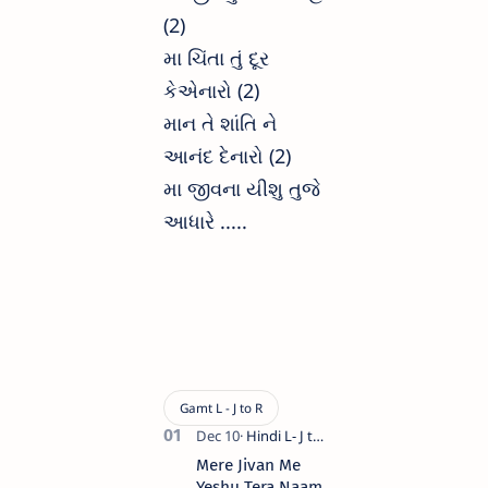
(2)
મા ચિંતા તું દૂર
કેએનારો (2)
માન તે શાંતિ ને
આનંદ દેનારો (2)
મા જીવના યીશુ તુજે
આધારે .....
Mere Jivan Me
Yeshu Tera Naam