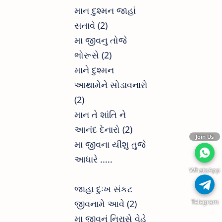
માન દુશ્મન જાહાં
સતાવે (2)
મા જીવનુ તોજે
ભોરૂસે (2)
માને દુશ્મન
આથામેને સોડાવનારો
(2)
માન તે શાંતિ ને
આનંદ દેનારો (2)
Join Us
મા જીવના યીશુ તુજે
આધારે .....
WhatsApp
જાહા દુઃખ સંકટ
Telegram
જીવનામે આવે (2)
મા જીવનું નિરાસે વેહે