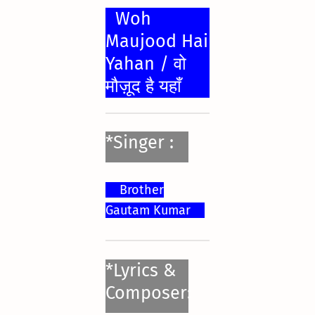
Woh
Maujood Hai
Yahan / वो
मौज़ूद है यहाँ
*Singer :
Brother
Gautam Kumar
*Lyrics &
Composer: