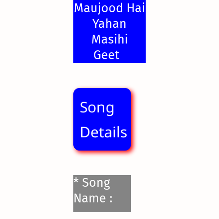
Maujood Hai
Yahan
Masihi
Geet
Song
Details
* Song
Name :