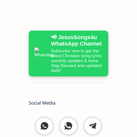
📢 JesusSongs4u
WhatsApp Channel
Subscribe now to get the
latest Christian song lyrics,
worship updates & more.
Stay blessed and updated
daily!
Social Media