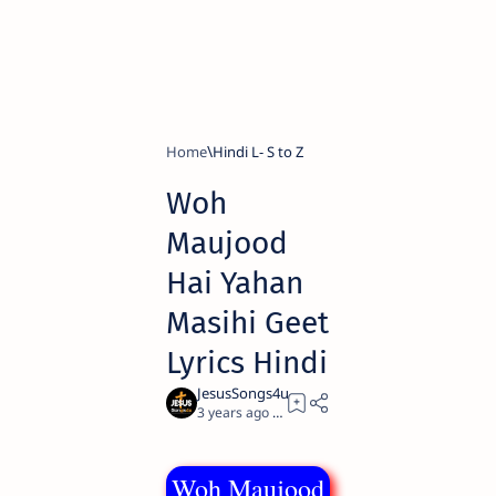
Home
Hindi L- S to Z
Woh
Maujood
Hai Yahan
Masihi Geet
Lyrics Hindi
3 years ago
1
Woh Maujood