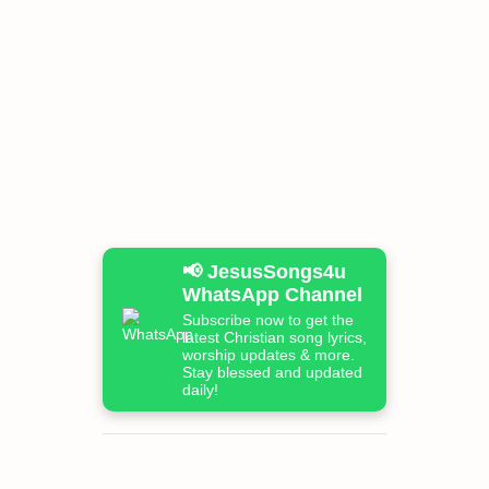
📢 JesusSongs4u
WhatsApp Channel
Subscribe now to get the
latest Christian song lyrics,
worship updates & more.
Stay blessed and updated
daily!