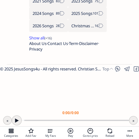
2021 Songs
2023 Songs
2024 Songs
2025 Songs
2026 Songs
Christmas Songs
About Us
Contact Us
Term
Disclaimer
Privacy
© 2025 JesusSongs4u - All rights reserved. Christian Songs | Bible-based Lyrics | Worship Music.
Worship Songs
Label
Christmas Songs
Label
English Songs
Label
0:00
/
0:00
Year Wise Songs
▶
«
»
2025 Songs
Share Link
2024 Songs
Categories
Add Fav
My Favs
Play
Go to Lyrics
Reload
More
2023 Songs