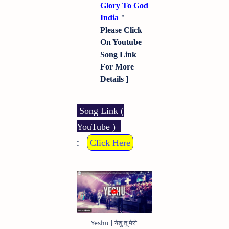
Glory To God
India
"
Please Click
On Youtube
Song Link
For More
Details ]
Song Link (
YouTube )
:
Click Here
Yeshu | येशु तू मेरी