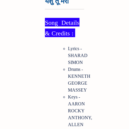
येशु तू मेरी
Song Details
& Credits :
Lyrics -
SHARAD
SIMON
Drums -
KENNETH
GEORGE
MASSEY
Keys -
AARON
ROCKY
ANTHONY,
ALLEN