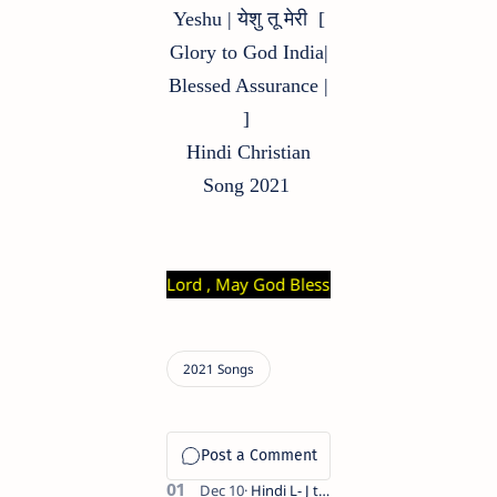
Yeshu | येशु तू मेरी [
Glory to God India|
Blessed Assurance |
]
Hindi Christian
Song 2021
ng : Praise The Lord , May God Bless You