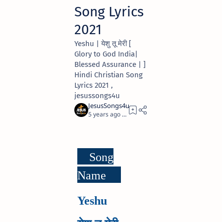
Song Lyrics
2021
Yeshu | येशु तू मेरी [
Glory to God India|
Blessed Assurance | ]
Hindi Christian Song
Lyrics 2021 ,
jesussongs4u
5 years ago
4
Song
Name
Yeshu