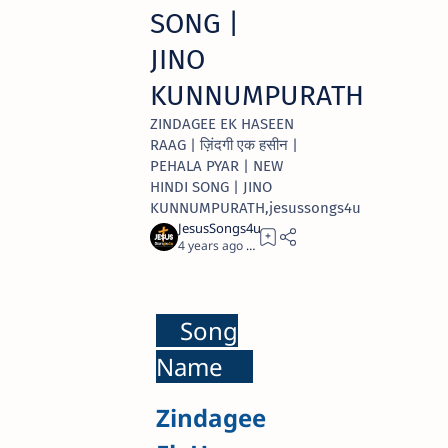
SONG |
JINO
KUNNUMPURATH
ZINDAGEE EK HASEEN
RAAG | ज़िंदगी एक हसीन |
PEHALA PYAR | NEW
HINDI SONG | JINO
KUNNUMPURATH,jesussongs4u
4 years ago
3
Song
Name
Zindagee