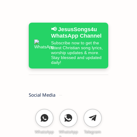
📢 JesusSongs4u
WhatsApp Channel
Subscribe now to get the
latest Christian song lyrics,
worship updates & more.
Stay blessed and updated
daily!
Social Media
WhatsApp
WhatsApp
Telegram