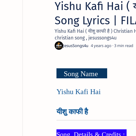
Yishu Kafi Hai ( य
Song Lyrics | F
Yishu Kafi Hai ( यीशु काफी है ) Christia
christian song , jesussongs4u
4 years ago
3
Song Name
Yishu Kafi Hai
यीशु काफी है
Song Details & Credits :