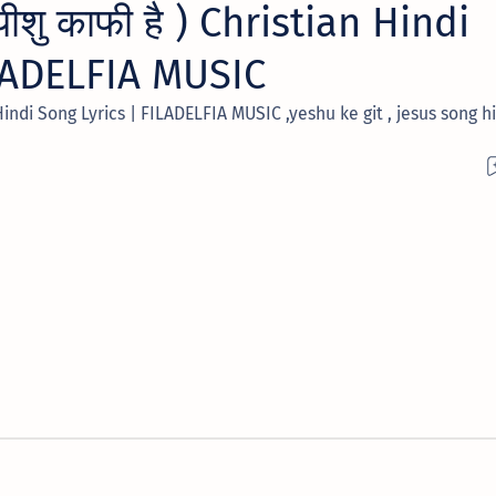
ीशु काफी है ) Christian Hindi
ILADELFIA MUSIC
n Hindi Song Lyrics | FILADELFIA MUSIC ,yeshu ke git , jesus song h