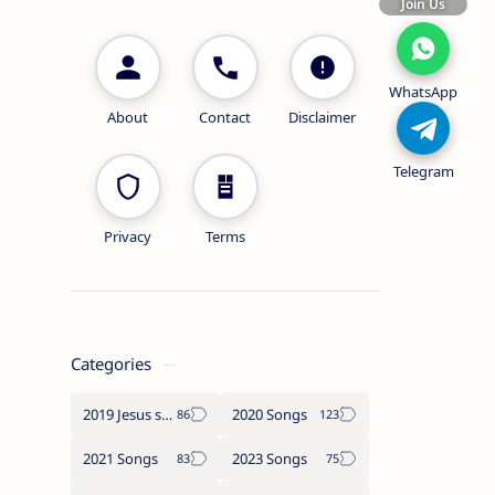
Join Us
WhatsApp
About
Contact
Disclaimer
Telegram
Privacy
Terms
Categories
2019 Jesus songs
2020 Songs
2021 Songs
2023 Songs