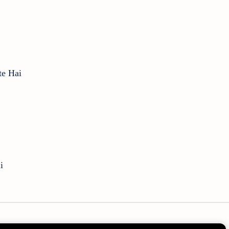
te Hai
i