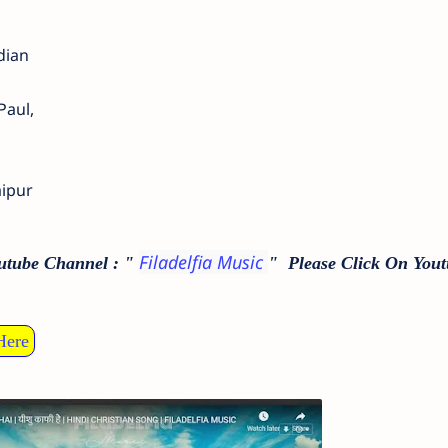
dian
Paul,
aipur
Filadelfia Music
outube Channel : "
" Please Click On Yout
Here