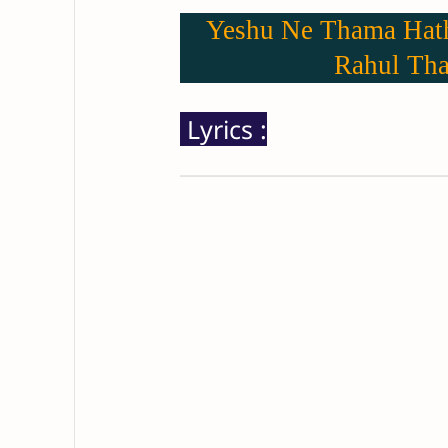
Yeshu Ne Thama Hath (
Rahul Tha
Lyrics :