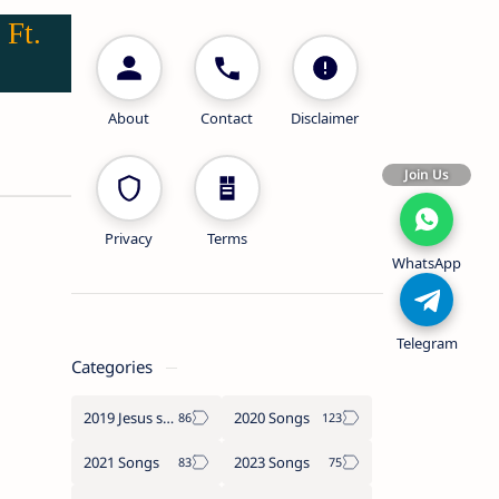
 Ft.
About
Contact
Disclaimer
Join Us
Privacy
Terms
WhatsApp
Telegram
Categories
2019 Jesus songs
2020 Songs
2021 Songs
2023 Songs