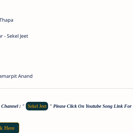
 Thapa
 - Sekel Jeet
 Samarpit Anand
e Channel : "
Sekel Jeet
"
Please Click On Youtube Song Link For
ck Here