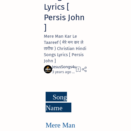
Lyrics [
Persis John
]
Mere Man Kar Le
Taareef ( मेरे मन कर ले
तारीफ ) Christian Hindi
Songs Lyrics [ Persis
John ]
3 years ago
3
Song
Name
Mere Man