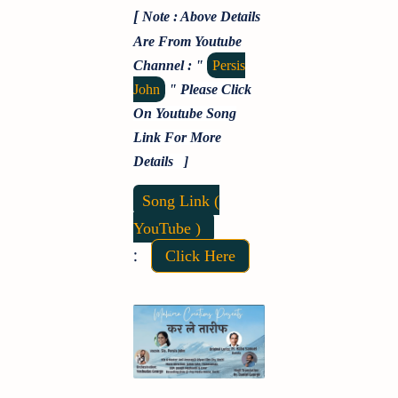
[
Note : Above Details
Are From Youtube
Channel : "
Persis
John
"
Please Click
On Youtube Song
Link For More
Details ]
Song Link (
YouTube )
:
Click Here