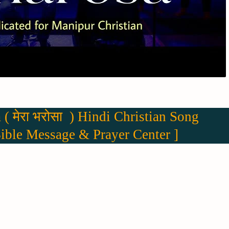
( मेरा भरोसा ) Hindi Christian Song
ible Message & Prayer Center ]