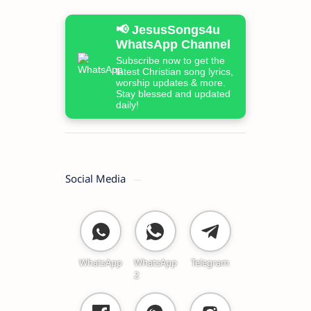
📢 JesusSongs4u
WhatsApp Channel
Subscribe now to get the
latest Christian song lyrics,
worship updates & more.
Stay blessed and updated
daily!
Social Media
WhatsApp
WhatsApp
Telegram
2