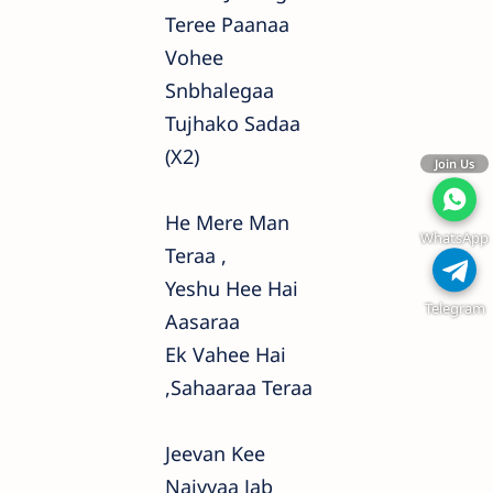
Teree Paanaa
Vohee
Snbhalegaa
Tujhako Sadaa
(x2)
Join Us
He Mere Man
WhatsApp
Teraa ,
Yeshu Hee Hai
Telegram
Aasaraa
Ek Vahee Hai
,sahaaraa Teraa
Jeevan Kee
Naiyyaa Jab