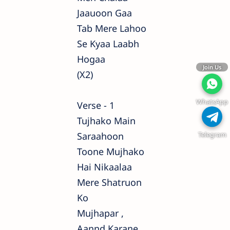
Jaauoon Gaa
Tab Mere Lahoo
Se Kyaa Laabh
Hogaa
Join Us
(x2)
WhatsApp
Verse - 1
Tujhako Main
Telegram
Saraahoon
Toone Mujhako
Hai Nikaalaa
Mere Shatruon
Ko
Mujhapar ,
Aannd Karane