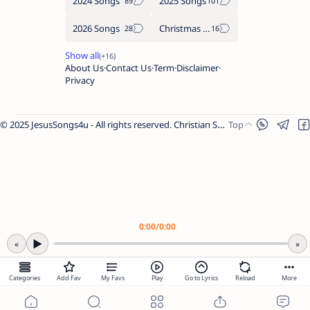
2024 Songs
2025 Songs
2026 Songs
Christmas Songs
About Us
Contact Us
Term
Disclaimer
Privacy
© 2025 JesusSongs4u - All rights reserved. Christian Songs | Bible-based Lyrics | Worship Music.
Worship Songs
Label
Christmas Songs
Label
English Songs
Label
0:00
/
0:00
Year Wise Songs
▶
«
»
2025 Songs
Share Link
2024 Songs
Categories
Add Fav
My Favs
Play
Go to Lyrics
Reload
More
2023 Songs
2022 Songs