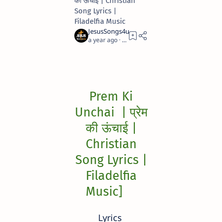
की ऊंचाई | Christian
Song Lyrics |
Filadelfia Music
a year ago
4
Prem Ki
Unchai | प्रेम
की ऊंचाई |
Christian
Song Lyrics |
Filadelfia
Music]
Lyrics