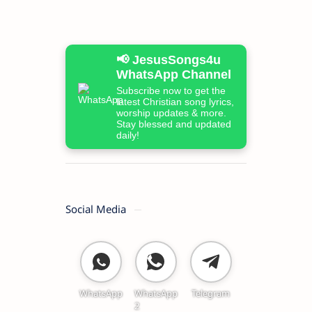
📢 JesusSongs4u
WhatsApp Channel
Subscribe now to get the
latest Christian song lyrics,
worship updates & more.
Stay blessed and updated
daily!
Social Media
WhatsApp
WhatsApp
Telegram
2