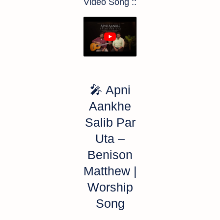
Video Song ::
🎤
Apni
Aankhe
Salib Par
Uta –
Benison
Matthew |
Worship
Song