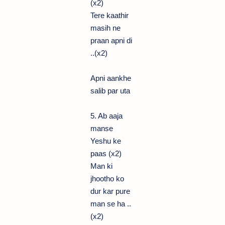
(x2)
Tere kaathir
masih ne
praan apni di
..(x2)
Apni aankhe
salib par uta
5. Ab aaja
manse
Yeshu ke
paas (x2)
Man ki
jhootho ko
dur kar pure
man se ha ..
(x2)