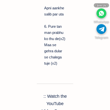
Join Us
Apni aankhe
salib par uta
WhatsApp
6. Pure tan
man prabhu
Telegram
ko thu de(x2)
Maa se
gehra dular
se chalega
tuje (x2)
:: Watch the
YouTube