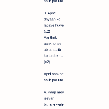
salib par uta
3. Apne
dhyaan ko
lagaye huwe
(x2)
Aanthrik
aankhonse
ab us salib
ko tu dekh ..
(x2)
Apni aankhe
salib par uta
4. Paap mey
jeevan
bithane wale