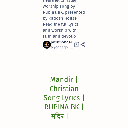
heartfelt Christian
worship song by
Rubina BK, presented
by Kadosh House.
Read the full lyrics
and worship with
faith and devotio
a year ago
4
Mandir |
Christian
Song Lyrics |
RUBINA BK |
मंदिर
|