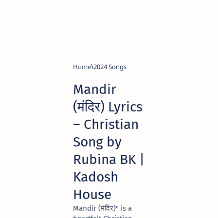
Home
2024 Songs
Mandir
(मंदिर) Lyrics
– Christian
Song by
Rubina BK |
Kadosh
House
Mandir (मंदिर)" is a