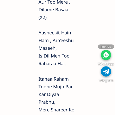
Aur Too Mere ,
Dilame Basaa.
(x2)
Aasheeṣit Hain
Ham , Ai Yeeshu
Join Us
Maseeh,
Is Dil Men Too
Rahataa Hai.
WhatsApp
Itanaa Raham
Telegram
Toone Mujh Par
Kar Diyaa
Prabhu,
Mere Shareer Ko