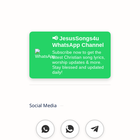
📢 JesusSongs4u
WhatsApp Channel
Subscribe now to get the
latest Christian song lyrics,
worship updates & more.
Stay blessed and updated
daily!
Social Media