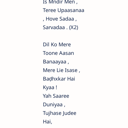
Is Mndir Men ,
Teree Upaasanaa
, Hove Sadaa ,
Sarvadaa . (x2)
Dil Ko Mere
Toone Aasan
Banaayaa ,
Mere Lie Isase ,
Baḍhxkar Hai
Kyaa !
Yah Saaree
Duniyaa ,
Tujhase Judee
Hai,