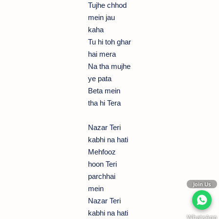
Tujhe chhod
mein jau
kaha
Tu hi toh ghar
hai mera
Na tha mujhe
ye pata
Beta mein
tha hi Tera
Nazar Teri
kabhi na hati
Mehfooz
hoon Teri
parchhai
Join Us
mein
Nazar Teri
kabhi na hati
WhatsApp