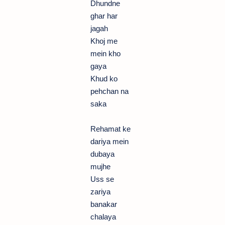
Dhundne
ghar har
jagah
Khoj me
mein kho
gaya
Khud ko
pehchan na
saka
Rehamat ke
dariya mein
dubaya
mujhe
Uss se
zariya
banakar
chalaya