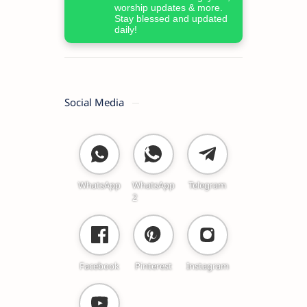
worship updates & more.
Stay blessed and updated
daily!
Social Media
WhatsApp
WhatsApp
Telegram
2
Facebook
Pinterest
Instagram
Worship Songs
Label