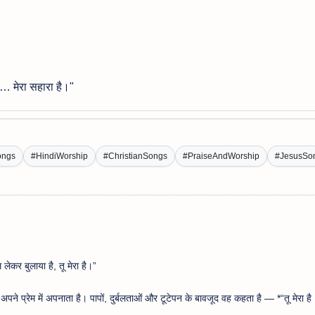
ला… मेरा सहारा है।"
ongs
#HindiWorship
#ChristianSongs
#PraiseAndWorship
#JesusSo
ाम लेकर बुलाया है, तू मेरा है।”
पने प्रेम में अपनाता है। पापों, दुर्बलताओं और टूटेपन के बावजूद वह कहता है — *“तू मेरा है