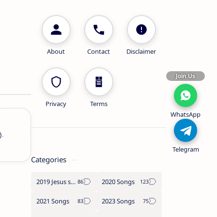
About
Contact
Disclaimer
Join Us
Privacy
Terms
WhatsApp
).
Telegram
Categories
2019 Jesus songs
2020 Songs
2021 Songs
2023 Songs