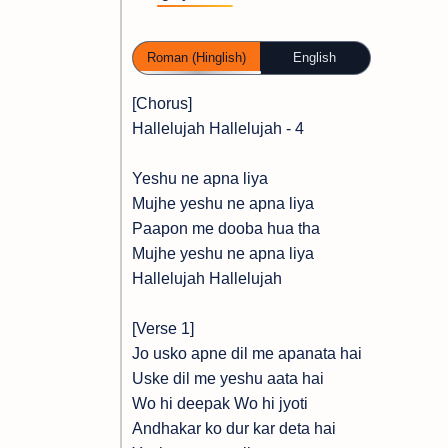
Roman (Hinglish)
English
[Chorus]
Hallelujah Hallelujah - 4
Yeshu ne apna liya
Mujhe yeshu ne apna liya
Paapon me dooba hua tha
Mujhe yeshu ne apna liya
Hallelujah Hallelujah
[Verse 1]
Jo usko apne dil me apanata hai
Uske dil me yeshu aata hai
Wo hi deepak Wo hi jyoti
Andhakar ko dur kar deta hai